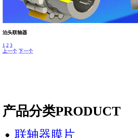
泊头联轴器
1
2
3
上一个
下一个
产品分类
PRODUCT
联轴器膜片