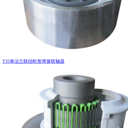
T35单法兰联结蛇形弹簧联轴器