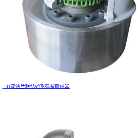
T31双法兰联结蛇形弹簧联轴器