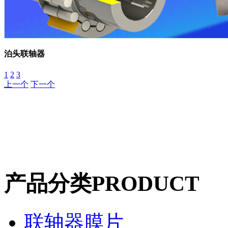
泊头联轴器
1
2
3
上一个
下一个
产品分类
PRODUCT
联轴器膜片