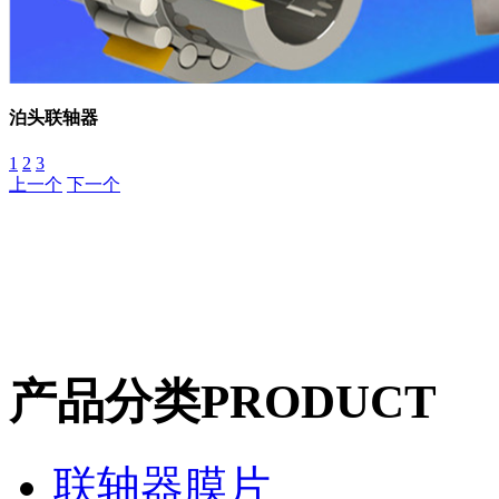
泊头联轴器
1
2
3
上一个
下一个
产品分类
PRODUCT
联轴器膜片