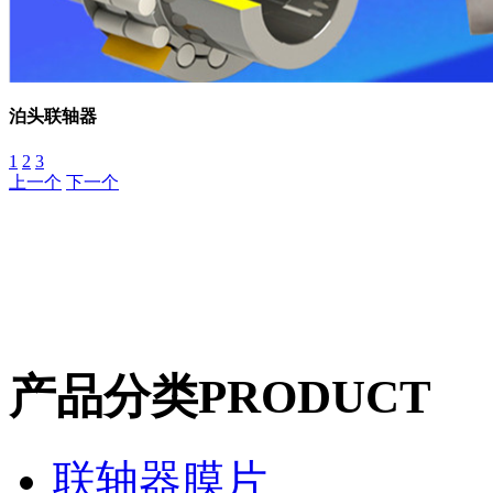
泊头联轴器
1
2
3
上一个
下一个
产品分类
PRODUCT
联轴器膜片