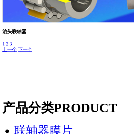
泊头联轴器
1
2
3
上一个
下一个
产品分类
PRODUCT
联轴器膜片