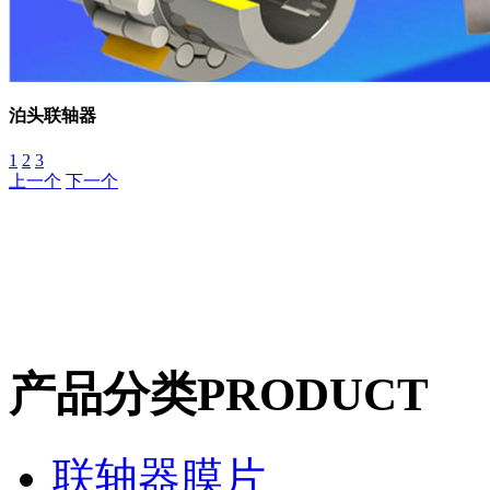
泊头联轴器
1
2
3
上一个
下一个
产品分类
PRODUCT
联轴器膜片