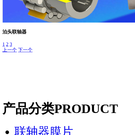
泊头联轴器
1
2
3
上一个
下一个
产品分类
PRODUCT
联轴器膜片