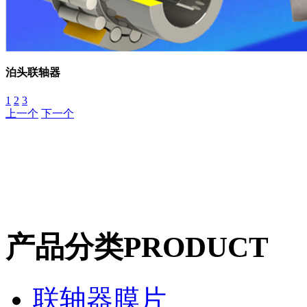
泊头联轴器
1
2
3
上一个
下一个
产品分类
PRODUCT
联轴器膜片