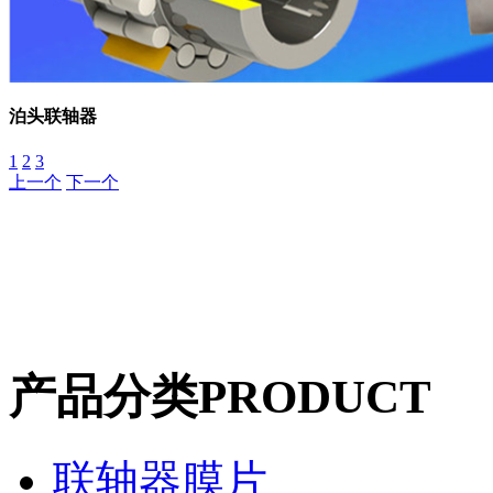
泊头联轴器
1
2
3
上一个
下一个
产品分类
PRODUCT
联轴器膜片