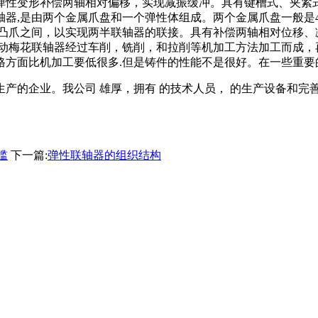
弹性变形补偿两轴相对偏移，实现减振缓冲。具有键槽式、夹紧
器,是由两个金属爪盘和一个弹性体组成。两个金属爪盘一般是4
器凸爪之间，以实现两半联轴器的联接。具有补偿两轴相对位移、
动梅花联轴器经过车削，铣削，和拉削等机加工方法加工而成，
方面比机加工要低很多.但是铸件的性能不是很好。在一些重要
产的企业。我公司 雄厚，拥有 的技术人员， 的生产设备和完
槛
下一篇:
弹性联轴器的组织结构