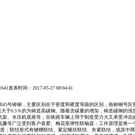
1641
发表时间：2017-05-27 08:04:41
钢和45号铸钢，主要区别在于密度和硬度等级的区别，俗称钢号
钢，含碳大于0.5％的为铸造高碳钢。随着含碳量的增加，铸造碳钢
机架、水压机底座等；在铁路车辆上用于制造受力大又承受冲击
低廉等广泛受到客户喜爱。梅花形弹性联轴器：工作原理是将一
材质；联结形式有键槽联结、紧定螺丝联结、夹紧联结，或其中