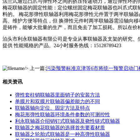
法兰式通过凸爪与弹性环之间的挤压传递动力，通过弹性环的
梅花联轴器的固定性能：定位螺丝固定梅花联轴器也叫爪式联轴
料的。 梅花形弹性联轴器利用梅花形弹性元件置于两半联轴
高、维护方便等特点，但 换弹性元件时两半联轴器需沿轴向移
是铸件，能够大批量的生产，而且免去了加工损耗。所以在价格
泊头市利永联轴器有限公司是专业从事联轴器及支架的研究、生
提供 性能规格的产品。24小时服务热线：15128789423
/> 上一篇:
污染预警标准京津等6市将统一预警启动门
相关资讯
弹性套柱销联轴器里面销子的安装方法
单膜片和双膜片联轴器偏差能力的不同
联轴器轴向定位、固定方法及特点
梅花形弹性联轴器环境条件参数的可测控性
利永联轴器介绍销钉式联轴器及挠性链式联轴器
联轴器之梅花联轴器的选择首先要看材质
联轴器之轮胎式联轴器是一种高弹性联轴器