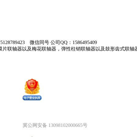
28789423 微信同号 公司QQ：1586495409
膜片联轴器以及梅花联轴器，弹性柱销联轴器以及鼓形齿式联轴
。
冀公网安备 13098102000665号