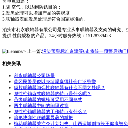
简单点就是：
1.隔 空气，以达到防锈目的；
2.发黑处理可以增加产品的美观度；
3.联轴器表面发黑处理是符合国家标准的。
泊头市利永联轴器有限公司是专业从事联轴器及支架的研究、生
提供 性能规格的产品。24小时服务热线：15128789423
/> 上一篇:
污染预警标准京津等6市将统一预警启动门
相关资讯
利永联轴器公司场景
黄冈民警吴俊以身堵爆赢得社会广泛赞誉
膜片联轴器与弹性联轴器有什么不同之处呢？
弹性柱销齿式联轴器的特点是什么呢？
凸缘联轴器的螺栓可采用不同形式
两半联轴器中间的间隔过宽
弹性柱销联轴器的工作特点有什么？
扇形块弹性联轴器显著的减振
梅花联轴器关注令计划姐夫、山西运城副市长王健康被免