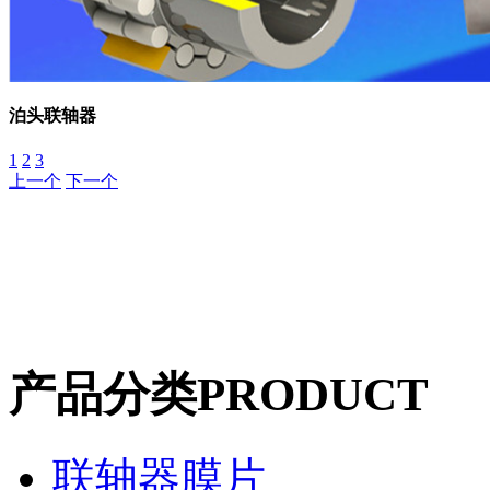
泊头联轴器
1
2
3
上一个
下一个
产品分类
PRODUCT
联轴器膜片