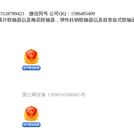
28789423 微信同号 公司QQ：1586495409
膜片联轴器以及梅花联轴器，弹性柱销联轴器以及鼓形齿式联轴
。
冀公网安备 13098102000665号