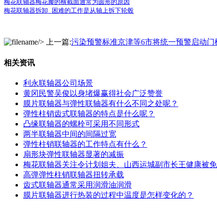
梅花联轴器梅花瓣的横截面通常为圆形的原因
梅花联轴器拆卸 困难的工作是从轴上拆下轮毂
/> 上一篇:
污染预警标准京津等6市将统一预警启动门
相关资讯
利永联轴器公司场景
黄冈民警吴俊以身堵爆赢得社会广泛赞誉
膜片联轴器与弹性联轴器有什么不同之处呢？
弹性柱销齿式联轴器的特点是什么呢？
凸缘联轴器的螺栓可采用不同形式
两半联轴器中间的间隔过宽
弹性柱销联轴器的工作特点有什么？
扇形块弹性联轴器显著的减振
梅花联轴器关注令计划姐夫、山西运城副市长王健康被免
高弹弹性柱销联轴器扭转承载
齿式联轴器通常采用润滑油润滑
膜片联轴器进行热装的过程中温度是怎样变化的？