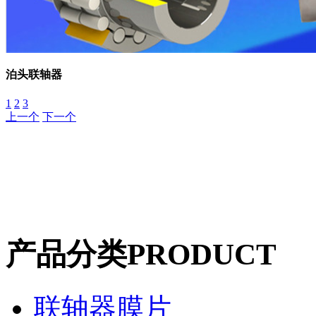
泊头联轴器
1
2
3
上一个
下一个
产品分类
PRODUCT
联轴器膜片