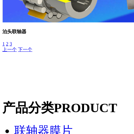
泊头联轴器
1
2
3
上一个
下一个
产品分类
PRODUCT
联轴器膜片