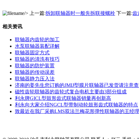
/> 上一篇:
拆卸联轴器时一般先拆联接螺栓
下一篇:
齿
相关资讯
联轴器内齿轮的加工
水泵联轴器装配详解
联轴器固定方式
联轴器的清洗有技巧
联轴器的防护装置
联轴器的传动误差
联轴器静力压入法
济南的姜先生您订购的JMIJ型膜片联轴器已发货请注意
磁性齿轮联轴器的齿轮式复合电机主要由3部分组成
利永牌GICL型鼓形齿式联轴器销量再创新高
利永向大家介绍NGCL型带制动轮鼓形齿式联轴器的特点
致最近在我厂采购LMS双法兰梅花形弹性联轴器的王经