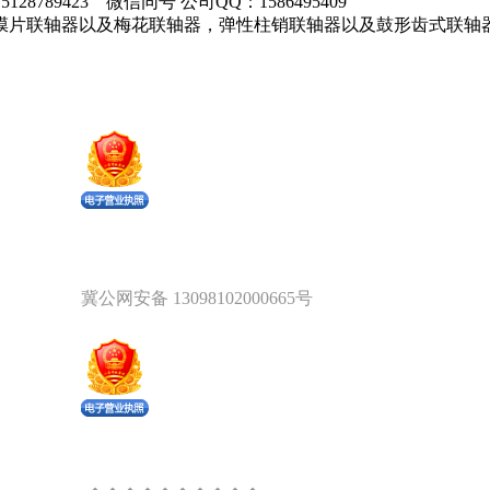
28789423 微信同号 公司QQ：1586495409
膜片联轴器以及梅花联轴器，弹性柱销联轴器以及鼓形齿式联轴
。
冀公网安备 13098102000665号