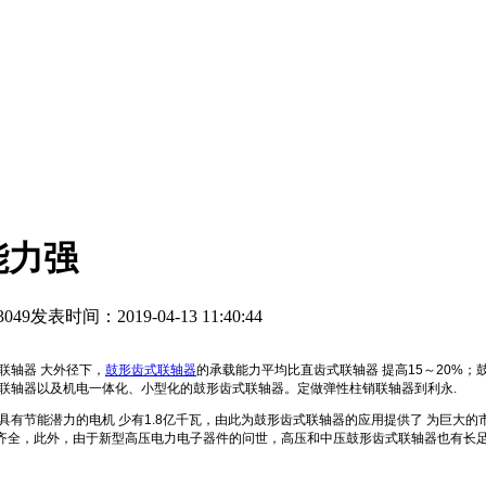
能力强
3049
发表时间：2019-04-13 11:40:44
联轴器 大外径下，
鼓形齿式联轴器
的承载能力平均比直齿式联轴器 提高15～20%
式联轴器以及机电一体化、小型化的鼓形齿式联轴器。定做弹性柱销联轴器到利永.
具有节能潜力的电机 少有1.8亿千瓦，由此为鼓形齿式联轴器的应用提供了 为巨大
齐全，此外，由于新型高压电力电子器件的问世，高压和中压鼓形齿式联轴器也有长足