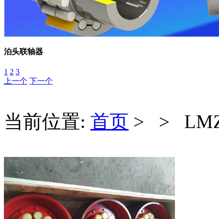
泊头联轴器
1
2
3
上一个
下一个
当前位置:
首页
> > L