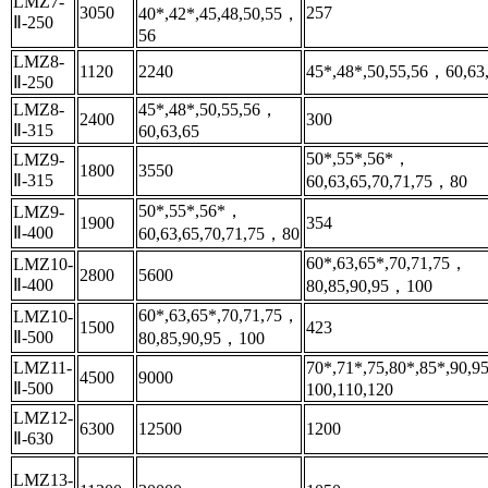
LMZ7-
3050
257
40*,42*,45,48,50,55，
Ⅱ-250
56
LMZ8-
1120
2240
45*,48*,50,55,56，60,63
Ⅱ-250
LMZ8-
45*,48*,50,55,56，
2400
300
Ⅱ-315
60,63,65
50*,55*,56*，
LMZ9-
1800
3550
Ⅱ-315
60,63,65,70,71,75，80
50*,55*,56*，
LMZ9-
1900
354
Ⅱ-400
60,63,65,70,71,75，80
60*,63,65*,70,71,75，
LMZ10-
2800
5600
Ⅱ-400
80,85,90,95，100
60*,63,65*,70,71,75，
LMZ10-
1500
423
Ⅱ-500
80,85,90,95，100
LMZ11-
70*,71*,75,80*,85*,90,
4500
9000
Ⅱ-500
100,110,120
LMZ12-
6300
12500
1200
Ⅱ-630
LMZ13-