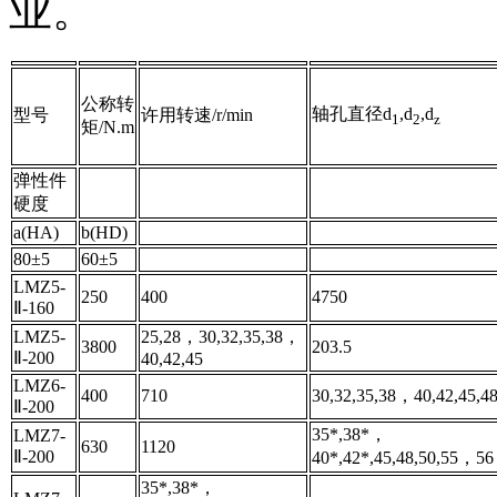
业。
公称转
轴孔直径d
,d
,d
型号
许用转速/r/min
1
2
z
矩/N.m
弹性件
硬度
a(HA)
b(HD)
80±5
60±5
LMZ5-
250
400
4750
Ⅱ-160
LMZ5-
25,28，30,32,35,38，
3800
203.5
Ⅱ-200
40,42,45
LMZ6-
400
710
30,32,35,38，40,42,45,4
Ⅱ-200
35*,38*，
LMZ7-
630
1120
Ⅱ-200
40*,42*,45,48,50,55，56
35*,38*，